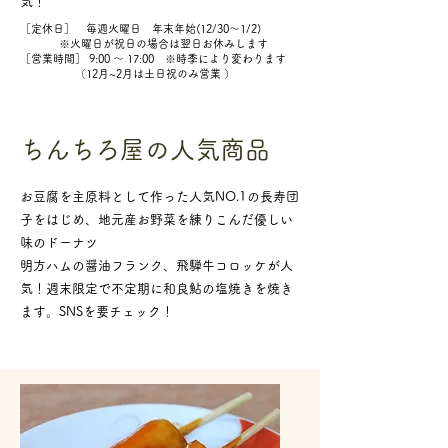
気！
［定休日］ 毎週火曜日 年末年始(12/30～1/2)
※火曜日が祝日の場合は翌日お休みします
［営業時間］ 9:00 ～ 17:00 ※時季により変わります
（12月~2月は土日祝のみ営業 ）
ちんちろ屋の人気商品
お豆腐を主原料として作った人気NO.1の長寿団
子をはじめ、地元産お野菜を練りこんだ優しい
味のドーナツ
明方ハムの醤油フランク、飛騨牛コロッケが人
気！週末限定で不定期に和良鮎の塩焼きを焼き
ます。SNSを要チェック！