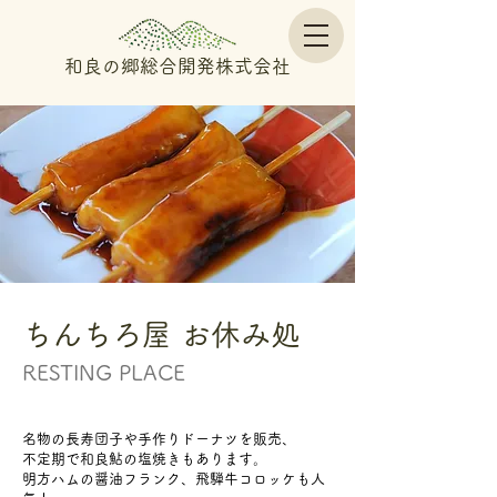
和良の郷総合開発株式会社
ちんちろ屋 お休み処
RESTING PLACE
名物の長寿団子や手作りドーナツを販売、
​不定期で和良鮎の塩焼きもあります。
明方ハムの醤油フランク、飛騨牛コロッケも人